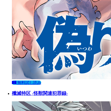
無料試し読み
殲滅特区 -怪獣関連犯罪録-