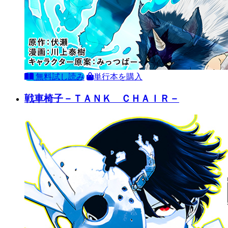
無料試し読み
単行本を購入
戦車椅子－ＴＡＮＫ ＣＨＡＩＲ－