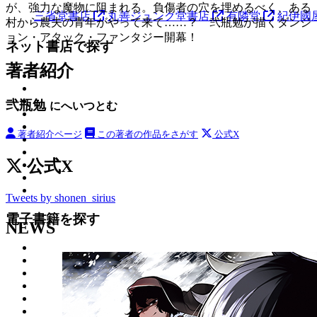
が、強力な魔物に阻まれる。負傷者の穴を埋めるべく、ある
三省堂書店
丸善ジュンク堂書店
有隣堂
紀伊國
村から農夫の青年がやって来て……？ 弐瓶勉が描くダンジ
ョン・アタック・ファンタジー開幕！
ネット書店で探す
著者紹介
弐瓶勉
にへいつとむ
著者紹介ページ
この著者の作品をさがす
公式X
公式X
Tweets by shonen_sirius
電子書籍を探す
NEWS