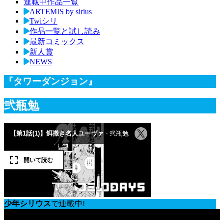
連載中作品一覧
ARTEMIS by sirius
Twiシリ
作品一覧と試し読み
最新コミックス
新人賞
NEWS
『タワーダンジョン』
弐瓶勉
少年シリウス
で連載中!