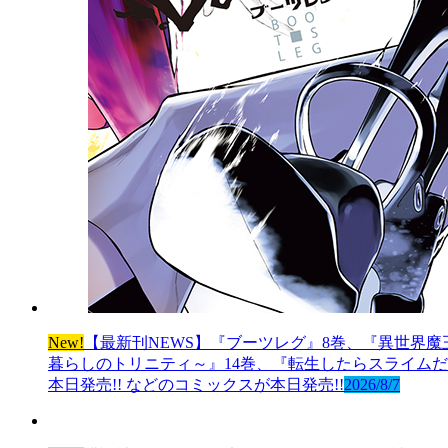
New!
【最新刊NEWS】『ブーツレグ』8巻、『異世界魔
暮らしのトリニティ～』14巻、『転生したらスライムだっ
本日発売!! などのコミックスが本日発売!!
2026/8/7