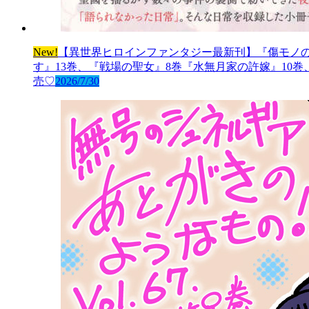
New!
【異世界ヒロインファンタジー最新刊】『傷モノの
す』13巻、『戦場の聖女』8巻『水無月家の許嫁』10
売♡
2026/7/30