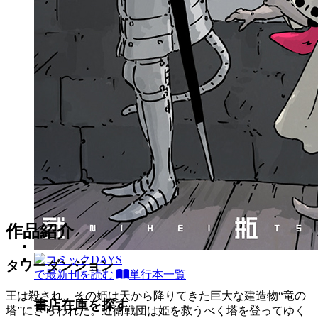
作品紹介
タワーダンジョン
で最新刊を読む
単行本一覧
王は殺され、その姫は天から降りてきた巨大な建造物“竜の
書店在庫を探す
塔”にさらわれた。近衛戦団は姫を救うべく塔を登ってゆく