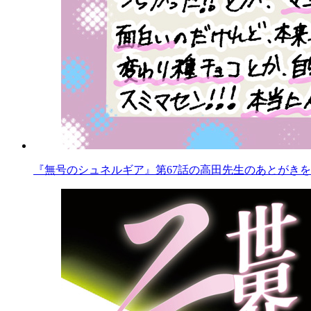
『無号のシュネルギア』第67話の高田先生のあとがきを公