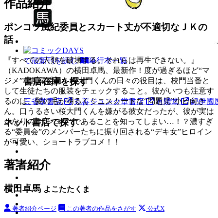
作品紹介
ポンコツ風紀委員とスカート丈が不適切なＪＫの
話
『すべての人類を破壊する。それらは再生できない。』
で最新刊を読む
単行本一覧
（KADOKAWA）の横田卓馬、最新作！度が過ぎるほど“マ
書店在庫を探す
ジメ”な風紀委員・桜大門くんの日々の役目は、校門当番と
して生徒たちの服装をチェックすること。彼がいつも注意す
るのは、髪の毛が明るくミニスカートな“問題児”小日向さ
三省堂書店
丸善ジュンク堂書店
有隣堂
紀伊國
ん。口うるさい桜大門くんを嫌がる彼女だったが、彼が実は
かなりの“ポンコツ”であることを知ってしまい…！？濃すぎ
ネット書店で探す
る“委員会”のメンバーたちに振り回される“デキ女”ヒロイン
が可愛い、ショートラブコメ！！
著者紹介
横田卓馬
よこたたくま
著者紹介ページ
この著者の作品をさがす
公式X