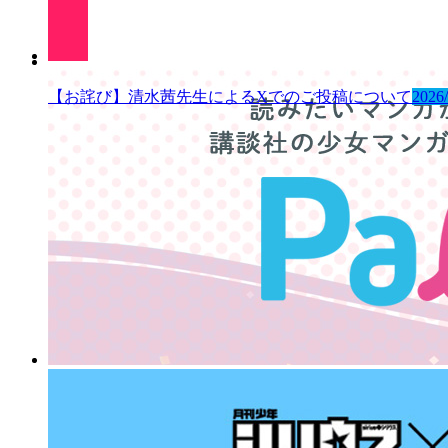
【お詫び】清水茜先生によるXでのご投稿について
2026/