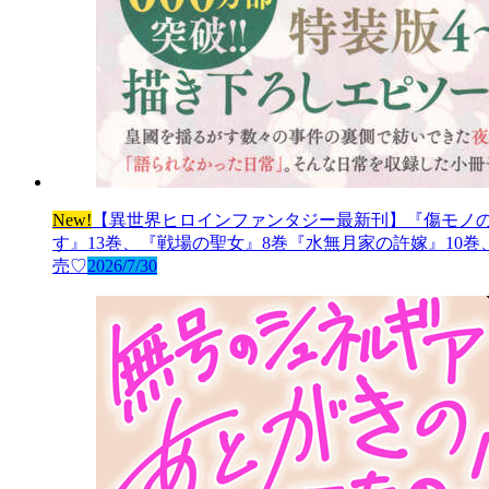
New!
【異世界ヒロインファンタジー最新刊】『傷モノの
す』13巻、『戦場の聖女』8巻『水無月家の許嫁』10
売♡
2026/7/30