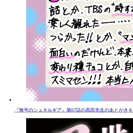
『無号のシュネルギア』第67話の高田先生のあとがきを公