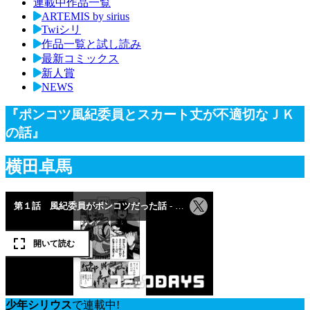
連載中作品一覧
ARTEMIS by sirius
Twiシリ
作品一覧と試し読み
最新コミックス
新人賞
NEWS
『ポンコツ風紀委員とスカート丈が不適切なＪＫ
の話』
横田卓馬
少年シリウス
で連載中!