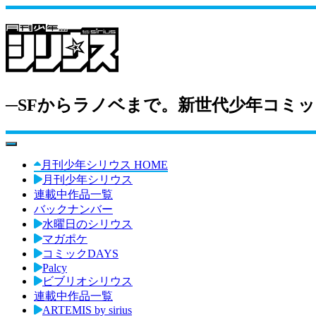
─SFからラノベまで。新世代少年コミッ
toggle navigation
月刊少年シリウス HOME
月刊少年シリウス
連載中作品一覧
バックナンバー
水曜日のシリウス
マガポケ
コミックDAYS
Palcy
ビブリオシリウス
連載中作品一覧
ARTEMIS by sirius