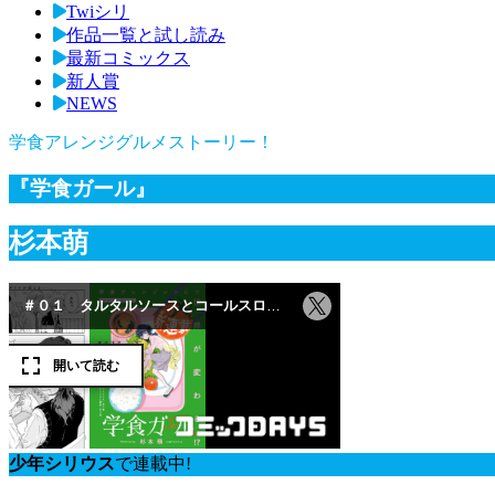
Twiシリ
作品一覧と試し読み
最新コミックス
新人賞
NEWS
学食アレンジグルメストーリー！
『学食ガール』
杉本萌
少年シリウス
で連載中!