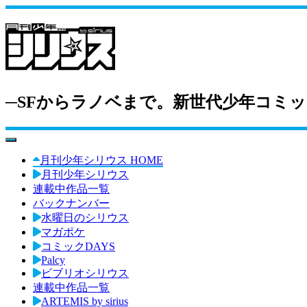
─SFからラノベまで。新世代少年コミッ
toggle navigation
月刊少年シリウス HOME
月刊少年シリウス
連載中作品一覧
バックナンバー
水曜日のシリウス
マガポケ
コミックDAYS
Palcy
ビブリオシリウス
連載中作品一覧
ARTEMIS by sirius