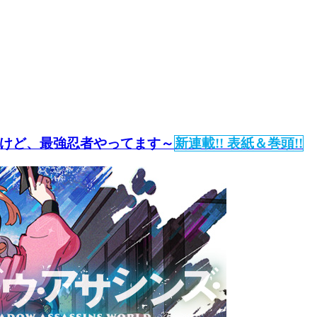
けど、最強忍者やってます～
新連載!! 表紙＆巻頭!!