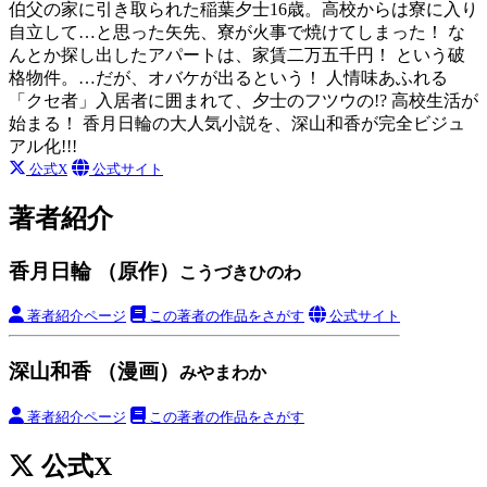
伯父の家に引き取られた稲葉夕士16歳。高校からは寮に入り
自立して…と思った矢先、寮が火事で焼けてしまった！ な
んとか探し出したアパートは、家賃二万五千円！ という破
格物件。…だが、オバケが出るという！ 人情味あふれる
「クセ者」入居者に囲まれて、夕士のフツウの!? 高校生活が
始まる！ 香月日輪の大人気小説を、深山和香が完全ビジュ
アル化!!!
公式X
公式サイト
著者紹介
香月日輪 （原作）
こうづきひのわ
著者紹介ページ
この著者の作品をさがす
公式サイト
深山和香 （漫画）
みやまわか
著者紹介ページ
この著者の作品をさがす
公式X