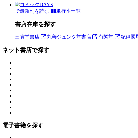
で最新刊を読む
単行本一覧
書店在庫を探す
三省堂書店
丸善ジュンク堂書店
有隣堂
紀伊國
ネット書店で探す
電子書籍を探す