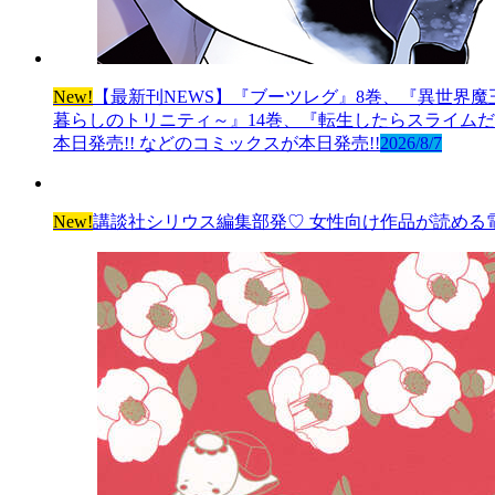
New!
【最新刊NEWS】『ブーツレグ』8巻、『異世界魔
暮らしのトリニティ～』14巻、『転生したらスライムだっ
本日発売!! などのコミックスが本日発売!!
2026/8/7
New!
講談社シリウス編集部発♡ 女性向け作品が読める電子雑誌「