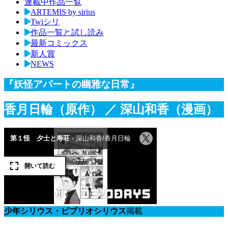
連載中作品一覧
ARTEMIS by sirius
Twiシリ
作品一覧と試し読み
最新コミックス
新人賞
NEWS
『妖怪アパートの幽雅な日常』
香月日輪（原作）
／ 深山和香（漫画）
少年シリウス・ビブリオシリウス
掲載