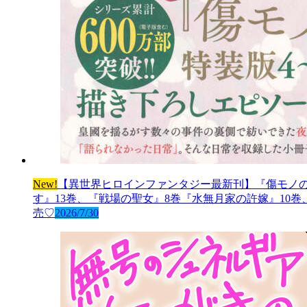
New!
【異世界ヒロインファンタジー最新刊】『傷モノの
す』13巻、『戦場の聖女』8巻『水無月家の許嫁』10
売♡
2026/7/30