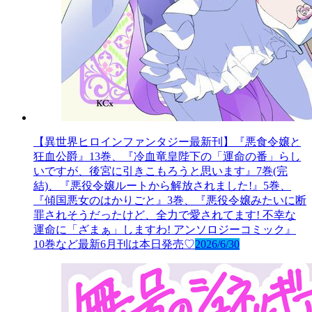
【異世界ヒロインファンタジー最新刊】『悪食令嬢と
狂血公爵』13巻、『冷血竜皇陛下の「運命の番」らし
いですが、後宮に引きこもろうと思います』7巻(完
結)、『悪役令嬢ルートから解放されました!』5巻、
『傾国悪女のはかりごと』3巻、『悪役令嬢みたいに断
罪されそうだったけど、全力で愛されてます! 不幸な
運命に「ざまぁ」しますわ! アンソロジーコミック』
10巻など最新6月刊は本日発売♡
2026/6/30