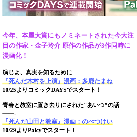
今年、本屋大賞にもノミネートされた今大注
目の作家・金子玲介 原作の作品が3作同時に
漫画化！
演じよ、真実を知るために
『死んだ木村を上演』漫画：多鹿たまね
10/25よりコミックDAYSでスタート！
青春と教室に置き去りにされた"あいつ”の話
――。
『死んだ山田と教室』漫画：のべつけい
10/29よりPalcyでスタート！