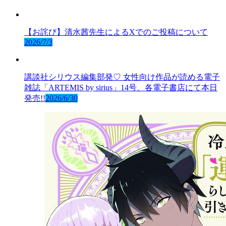
【お詫び】清水茜先生によるXでのご投稿について
2026/7/3
講談社シリウス編集部発♡ 女性向け作品が読める電子
雑誌「ARTEMIS by sirius」14号、各電子書店にて本日
発売!!
2026/6/30