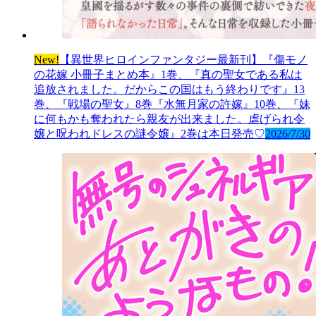
New!
【異世界ヒロインファンタジー最新刊】『傷モノ
の花嫁 小冊子まとめ本』1巻、『真の聖女である私は
追放されました。だからこの国はもう終わりです』13
巻、『戦場の聖女』8巻『水無月家の許嫁』10巻、『妹
に何もかも奪われたら親友が出来ました。虐げられ令
嬢と呪われドレスの謎令嬢』2巻は本日発売♡
2026/7/30