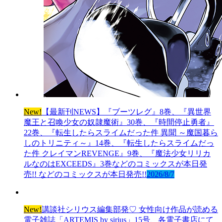
New!
【最新刊NEWS】『ブーツレグ』8巻、『異世界
魔王と召喚少女の奴隷魔術』30巻、『時間停止勇者』
22巻、『転生したらスライムだった件 異聞 ～魔国暮ら
しのトリニティ～』14巻、『転生したらスライムだっ
た件 クレイマンREVENGE』9巻、『魔法少女リリカ
ルなのはEXCEEDS』3巻などのコミックスが本日発
売!! などのコミックスが本日発売!!
2026/8/7
New!
講談社シリウス編集部発♡ 女性向け作品が読める
電子雑誌「ARTEMIS by sirius」15号、各電子書店にて