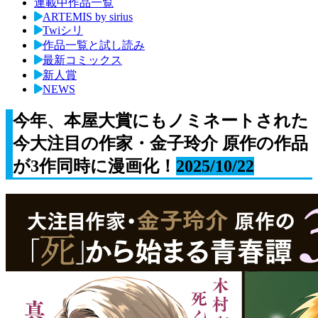
連載中作品一覧
ARTEMIS by sirius
Twiシリ
作品一覧と試し読み
最新コミックス
新人賞
NEWS
今年、本屋大賞にもノミネートされた
今大注目の作家・金子玲介 原作の作品
が3作同時に漫画化！
2025/10/22