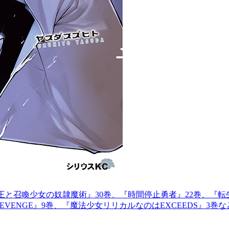
王と召喚少女の奴隷魔術』30巻、『時間停止勇者』22巻、『転
VENGE』9巻、『魔法少女リリカルなのはEXCEEDS』3巻