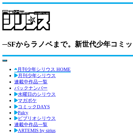
─SFからラノベまで。新世代少年コミッ
toggle navigation
月刊少年シリウス HOME
月刊少年シリウス
連載中作品一覧
バックナンバー
水曜日のシリウス
マガポケ
コミックDAYS
Palcy
ビブリオシリウス
連載中作品一覧
ARTEMIS by sirius