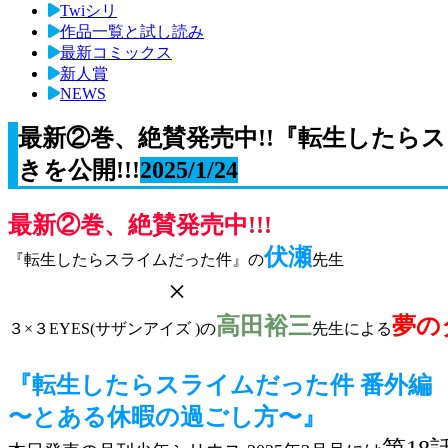
Twiシリ
作品一覧と試し読み
最新コミックス
新人賞
NEWS
最新②巻、絶賛発売中!!『転生したら
きを公開!!!
2025/1/24
最新②巻、絶賛発売中!!!
伏瀬
『転生したらスライムだった件』の
先生
×
高田裕三
夢の
３×３EYES(サザンアイズ )の
先生による
『転生したらスライムだった件 番外編
〜とある休暇の過ごし方〜』