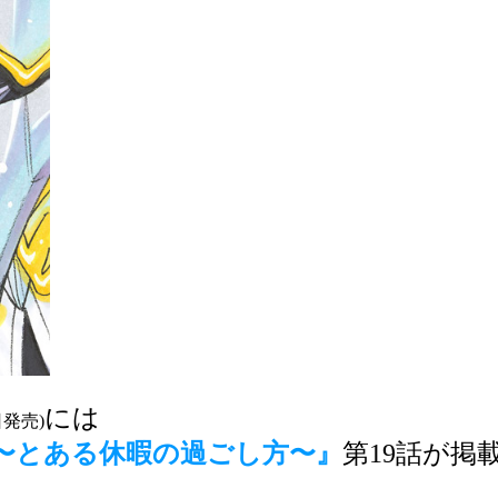
には
日発売)
〜とある休暇の過ごし方〜』
第19話
が
掲