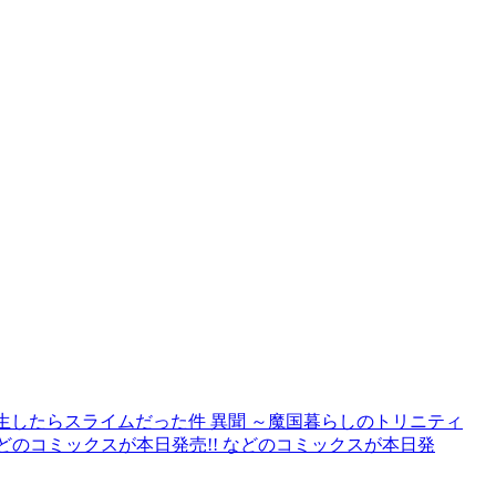
生したらスライムだった件 異聞 ～魔国暮らしのトリニティ
などのコミックスが本日発売!! などのコミックスが本日発