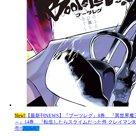
New!
【最新刊NEWS】『ブーツレグ』8巻、『異世界魔
～』14巻、『転生したらスライムだった件 クレイマンRE
売!!
2026/8/7