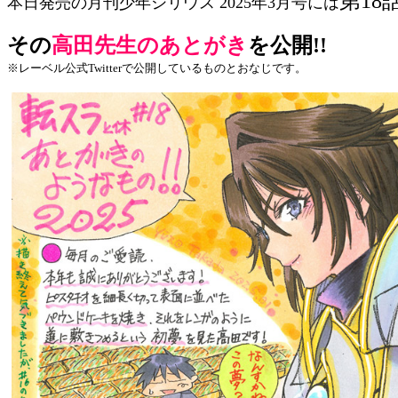
第18
本日発売の月刊少年シリウス 2025年3月号には
その
高田先生のあとがき
を公開!!
※レーベル公式Twitterで公開しているものとおなじです。