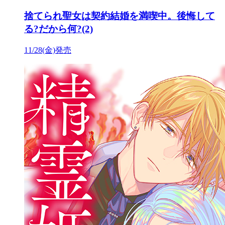
捨てられ聖女は契約結婚を満喫中。後悔して
る?だから何?(2)
11/28(金)発売