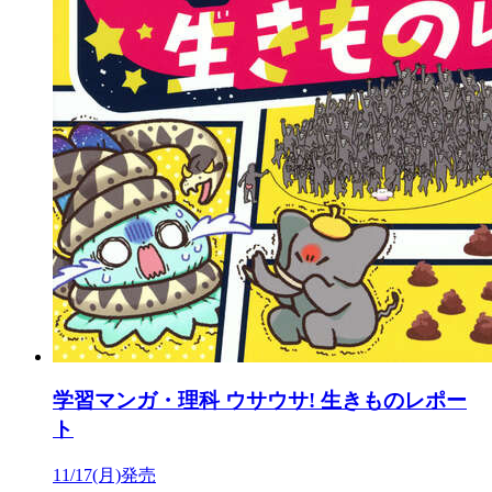
学習マンガ・理科 ウサウサ! 生きものレポー
ト
11/17(月)発売