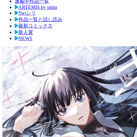
連載中作品一覧
ARTEMIS by sirius
Twiシリ
作品一覧と試し読み
最新コミックス
新人賞
NEWS