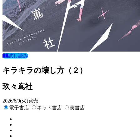
試し読み
キラキラの壊し方（２）
玖々嶌社
2026/6/9(火)発売
電子書店
ネット書店
実書店