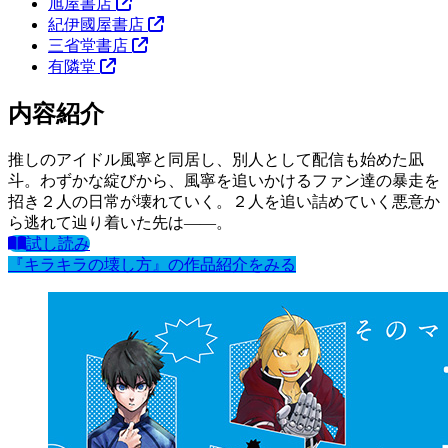
旭屋書店
紀伊國屋書店
三省堂書店
有隣堂
内容紹介
推しのアイドル風寧と同居し、別人として配信も始めた凪
斗。わずかな綻びから、風寧を追いかけるファン達の暴走を
招き２人の日常が壊れていく。２人を追い詰めていく悪意か
ら逃れて辿り着いた先は――。
試し読み
『キラキラの壊し方』の作品紹介をみる