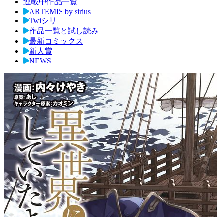
連載中作品一覧
ARTEMIS by sirius
Twiシリ
作品一覧と試し読み
最新コミックス
新人賞
NEWS