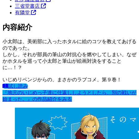
三省堂書店
有隣堂
内容紹介
小太郎は、美術部に入ったホタルに絵のコツを教えてあげる
のであった。
しかし、それが部員の筆山の対抗心を燃やしてしまい、なぜ
かホタルを巡って小太郎と筆山が絵画対決をすること
に…！？
いじめリベンジからの、まさかのラブコメ、第９巻！
試し読み
『地元のいじめっ子達に仕返ししようとしたら、別の戦いが
始まった。』の作品紹介をみる