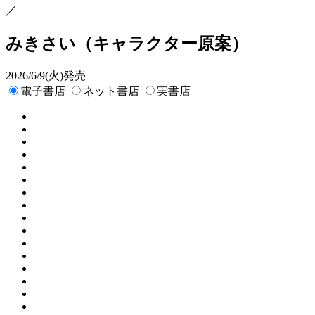
／
みきさい
（キャラクター原案）
2026/6/9(火)発売
電子書店
ネット書店
実書店