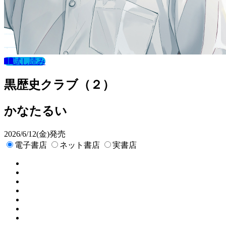
試し読み
黒歴史クラブ（２）
かなたるい
2026/6/12(金)発売
電子書店
ネット書店
実書店