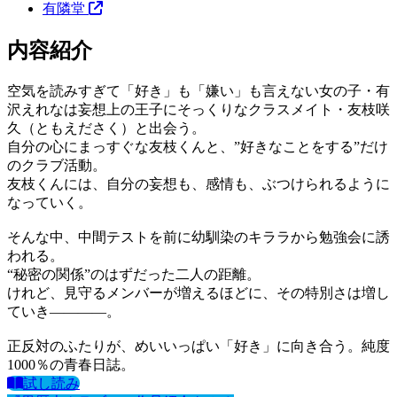
有隣堂
内容紹介
空気を読みすぎて「好き」も「嫌い」も言えない女の子・有
沢えれなは妄想上の王子にそっくりなクラスメイト・友枝咲
久（ともえださく）と出会う。
自分の心にまっすぐな友枝くんと、”好きなことをする”だけ
のクラブ活動。
友枝くんには、自分の妄想も、感情も、ぶつけられるように
なっていく。
そんな中、中間テストを前に幼馴染のキララから勉強会に誘
われる。
“秘密の関係”のはずだった二人の距離。
けれど、見守るメンバーが増えるほどに、その特別さは増し
ていき――――。
正反対のふたりが、めいいっぱい「好き」に向き合う。純度
1000％の青春日誌。
試し読み