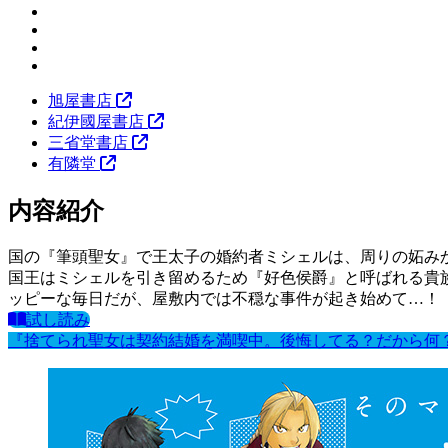
旭屋書店
紀伊國屋書店
三省堂書店
有隣堂
内容紹介
国の『筆頭聖女』で王太子の婚約者ミシェルは、周りの妬み
国王はミシェルを引き留めるため『好色侯爵』と呼ばれる貴
ッピーな毎日だが、屋敷内では不穏な事件が起き始めて…！
試し読み
『捨てられ聖女は契約結婚を満喫中。後悔してる？だから何