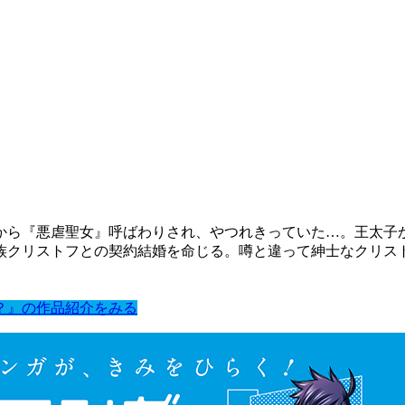
から『悪虐聖女』呼ばわりされ、やつれきっていた…。王太子
族クリストフとの契約結婚を命じる。噂と違って紳士なクリス
？』の作品紹介をみる