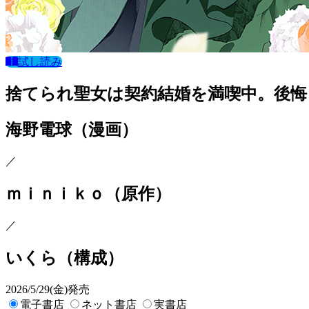
試し読み
捨てられ聖女は契約結婚を満喫中。後悔
海野電球
（漫画）
／
ｍｉｎｉｋｏ
（原作）
／
いくら
（構成）
2026/5/29(金)発売
電子書店
ネット書店
実書店