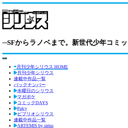
─SFからラノベまで。新世代少年コミッ
toggle navigation
月刊少年シリウス HOME
月刊少年シリウス
連載中作品一覧
バックナンバー
水曜日のシリウス
マガポケ
コミックDAYS
Palcy
ビブリオシリウス
連載中作品一覧
ARTEMIS by sirius