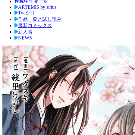
連載中作品一覧
ARTEMIS by sirius
Twiシリ
作品一覧と試し読み
最新コミックス
新人賞
NEWS