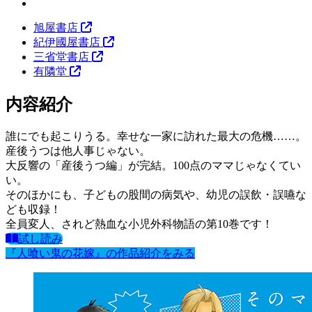
旭屋書店
紀伊國屋書店
三省堂書店
有隣堂
内容紹介
誰にでも起こりうる。幸せな一家に訪れた最大の危機……。
産後うつは他人事じゃない。
大反響の「産後うつ編」が完結。100点のママじゃなくてい
い。
そのほかにも、子どもの股間の病気や、幼児の誤飲・誤嚥な
ども収録！
全員変人、されど熱血な小児外科物語の第10巻です！
試し読み
『人喰い鬼の花嫁』の作品紹介をみる