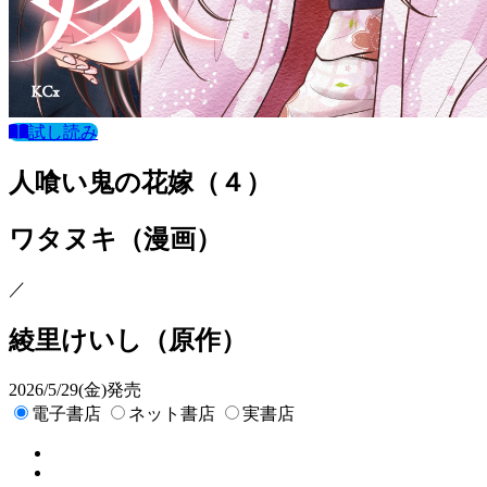
試し読み
人喰い鬼の花嫁（４）
ワタヌキ
（漫画）
／
綾里けいし
（原作）
2026/5/29(金)発売
電子書店
ネット書店
実書店