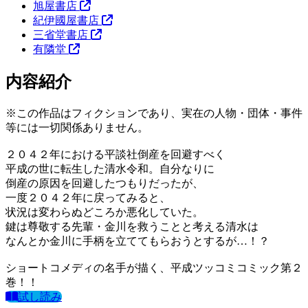
旭屋書店
紀伊國屋書店
三省堂書店
有隣堂
内容紹介
※この作品はフィクションであり、実在の人物・団体・事件
等には一切関係ありません。
２０４２年における平談社倒産を回避すべく
平成の世に転生した清水令和。自分なりに
倒産の原因を回避したつもりだったが、
一度２０４２年に戻ってみると、
状況は変わらぬどころか悪化していた。
鍵は尊敬する先輩・金川を救うことと考える清水は
なんとか金川に手柄を立ててもらおうとするが…！？
ショートコメディの名手が描く、平成ツッコミコミック第２
巻！！
試し読み