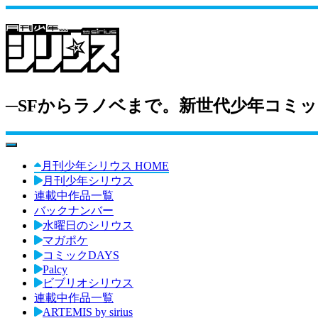
─SFからラノベまで。新世代少年コミッ
toggle navigation
月刊少年シリウス HOME
月刊少年シリウス
連載中作品一覧
バックナンバー
水曜日のシリウス
マガポケ
コミックDAYS
Palcy
ビブリオシリウス
連載中作品一覧
ARTEMIS by sirius