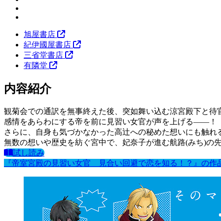
旭屋書店
紀伊國屋書店
三省堂書店
有隣堂
内容紹介
観菊会での通訳を無事終えた後、突如舞い込む涼宮殿下と待
感情をあらわにする帝を前に見習い女官が声を上げる――！
さらに、自身も気づかなかった高辻への秘めた想いにも触れ
無数の想いや歴史を紡ぐ宮中で、妃奈子が進む航路(みち)の
試し読み
『帝室宮殿の見習い女官 見合い回避で恋を知る！？』の作