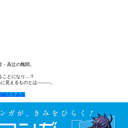
官・高辻の醜聞。
ることになり…？
先に見えるものとは―――。
品紹介をみる