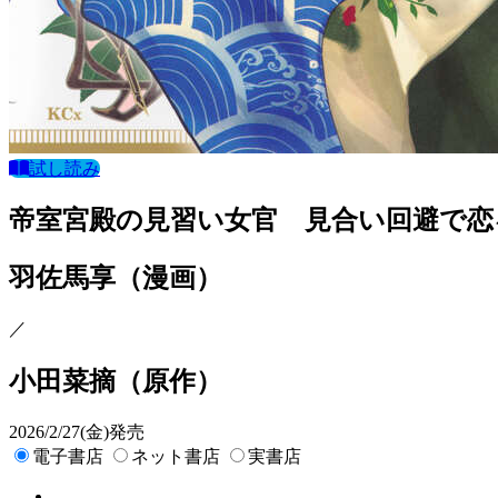
試し読み
帝室宮殿の見習い女官 見合い回避で恋
羽佐馬享
（漫画）
／
小田菜摘
（原作）
2026/2/27(金)発売
電子書店
ネット書店
実書店