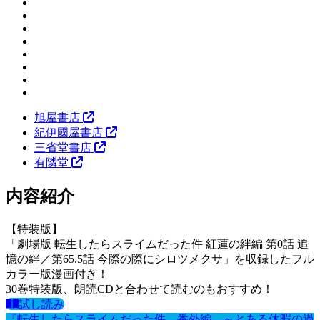
旭屋書店
紀伊國屋書店
三省堂書店
有隣堂
内容紹介
【特装版】
「劇場版 転生したらスライムだった件 紅蓮の絆編 第0話 追
憶の絆／第65.5話 今際の際にシロツメクサ」を収録したフル
カラー版漫画付き！
30巻特装版、朗読CDと合わせて読むのもおすすめ！
試し読み
『転生したらスライムだった件 番外編 ～とある休暇の過