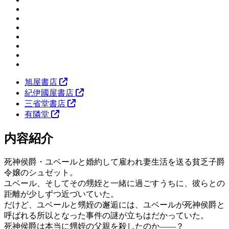
旭屋書店
紀伊國屋書店
三省堂書店
有隣堂
内容紹介
死神侯爵・ユベールと婚約して雇われ妻生活を送る貧乏子爵
令嬢のシュゼット。
ユベール、そしてその甥姪と一緒に過ごすうちに、彼らとの
距離が少しずつ近づいていた。
だけど、ユベールと甥姪の邂逅には、ユベールが死神侯爵と
呼ばれる所以となった事件の謎が立ちはだかっていた。
死神侯爵は本当に甥姪の父親を殺したのか――？