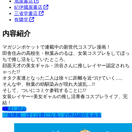
旭屋書店
紀伊國屋書店
三省堂書店
有隣堂
内容紹介
マガジンポケットで連載中の新世代コスプレ漫画！
田舎住みの高校生・秋葉みのるは、女装コスプレをしてぼっ
ちで推し活をしていたところ、
顔面天才の美女ギャル・渋谷さんに推しレイヤー認定されち
ゃった!?
オタク友達となった二人は徐々に距離を近づけていく…。
そんな中、秋葉の幼馴染みが現れ大波乱…!!
そして、ついにコミケ参戦することに!?
女装レイヤー×美女ギャルの推し活青春コスプレライフ、完
結！
試し読み
『放課後、ぼくは君になる』の作品紹介をみる