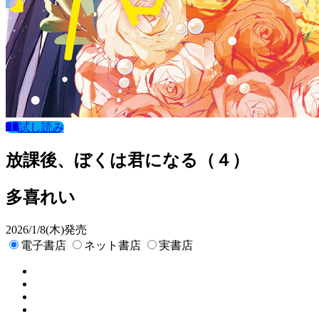
試し読み
放課後、ぼくは君になる（４）
多喜れい
2026/1/8(木)発売
電子書店
ネット書店
実書店