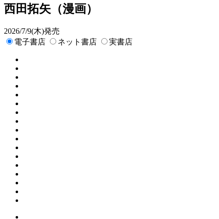
西田拓矢
（漫画）
2026/7/9(木)発売
電子書店
ネット書店
実書店