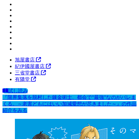
旭屋書店
紀伊國屋書店
三省堂書店
有隣堂
試し読み
『限界集落を脱村した錬金術士、都会で”最強”なのがバレま
くる。～老害どもにはいい加減愛想が尽きました～』の作品
紹介をみる