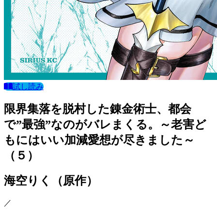
試し読み
限界集落を脱村した錬金術士、都会
で”最強”なのがバレまくる。～老害ど
もにはいい加減愛想が尽きました～
（５）
海空りく
（原作）
／