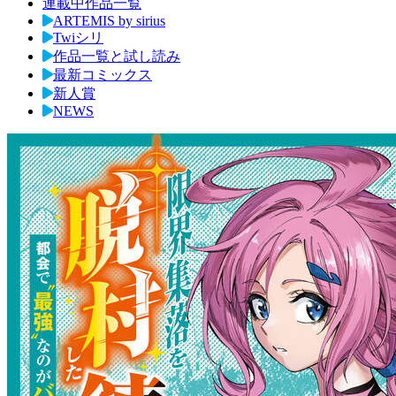
連載中作品一覧
ARTEMIS by sirius
Twiシリ
作品一覧と試し読み
最新コミックス
新人賞
NEWS