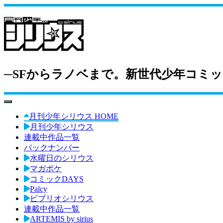
─SFからラノベまで。新世代少年コミッ
toggle navigation
月刊少年シリウス HOME
月刊少年シリウス
連載中作品一覧
バックナンバー
水曜日のシリウス
マガポケ
コミックDAYS
Palcy
ビブリオシリウス
連載中作品一覧
ARTEMIS by sirius