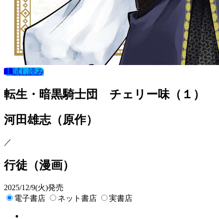
試し読み
転生・暗黒騎士団 チェリー味（１）
河田雄志
（原作）
／
行徒
（漫画）
2025/12/9(火)発売
電子書店
ネット書店
実書店