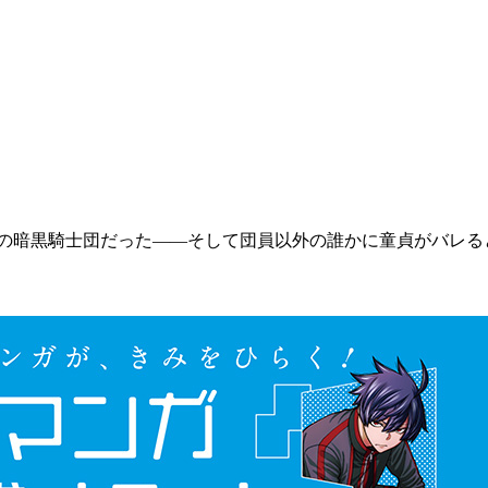
の暗黒騎士団だった――そして団員以外の誰かに童貞がバレる