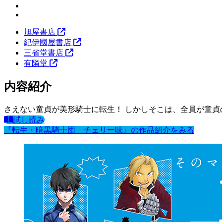
旭屋書店
紀伊國屋書店
三省堂書店
有隣堂
内容紹介
さえない童貞が美形騎士に転生！ しかしそこは、全員が童貞
試し読み
『転生・暗黒騎士団 チェリー味』の作品紹介をみる