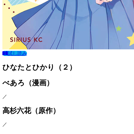
試し読み
ひなたとひかり（２）
べあろ
（漫画）
／
高杉六花
（原作）
／