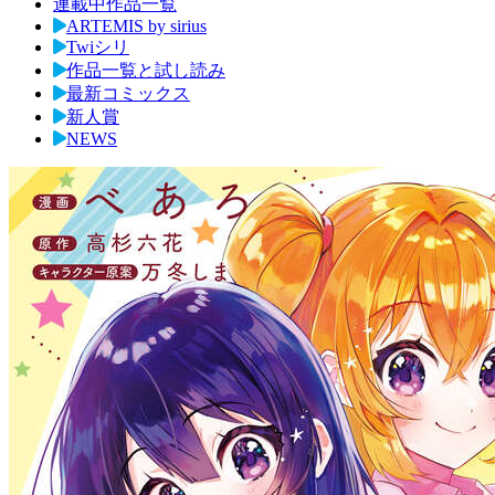
連載中作品一覧
ARTEMIS by sirius
Twiシリ
作品一覧と試し読み
最新コミックス
新人賞
NEWS