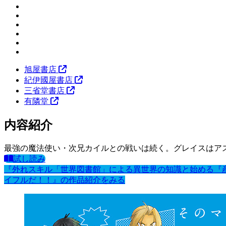
旭屋書店
紀伊國屋書店
三省堂書店
有隣堂
内容紹介
最強の魔法使い・次兄カイルとの戦いは続く。グレイスはア
試し読み
『外れスキル「世界図書館」による異世界の知識と始める『
イフルだ！！』の作品紹介をみる