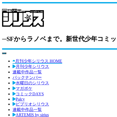
─SFからラノベまで。新世代少年コミッ
toggle navigation
月刊少年シリウス HOME
月刊少年シリウス
連載中作品一覧
バックナンバー
水曜日のシリウス
マガポケ
コミックDAYS
Palcy
ビブリオシリウス
連載中作品一覧
ARTEMIS by sirius