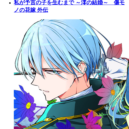
私が予言の子を生むまで ～澪の結婚～ 傷モ
ノの花嫁 外伝