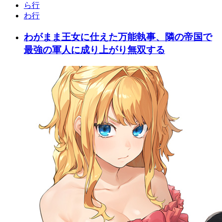
ら行
わ行
わがまま王女に仕えた万能執事、隣の帝国で
最強の軍人に成り上がり無双する