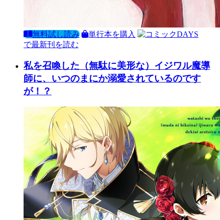
無料試し読み
単行本を購入
で最新刊を読む
私を召喚した（無駄に美形な）イジワル魔導
師に、いつのまにか溺愛されているのです
が！？