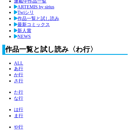
連載中作品一覧
ARTEMIS by sirius
Twiシリ
作品一覧と試し読み
最新コミックス
新人賞
NEWS
作品一覧と試し読み〈わ行〉
ALL
あ行
か行
さ行
た行
な行
は行
ま行
や行