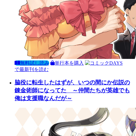
無料試し読み
単行本を購入
で最新刊を読む
脇役に転生したはずが、いつの間にか伝説の
錬金術師になってた ～仲間たちが英雄でも
俺は支援職なんだが～