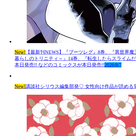
New!
【最新刊NEWS】『ブーツレグ』8巻、『異世界魔
暮らしのトリニティ～』14巻、『転生したらスライムだっ
本日発売!! などのコミックスが本日発売!!
2026/8/7
New!
講談社シリウス編集部発♡ 女性向け作品が読める電子雑誌「