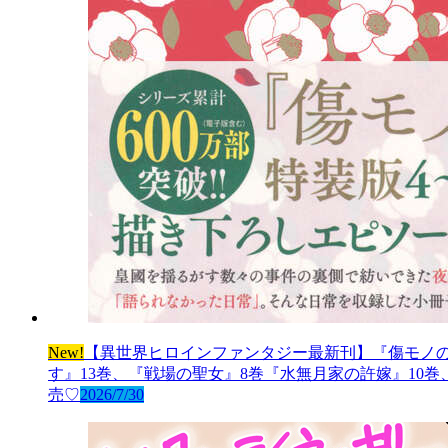
New!
【異世界ヒロインファンタジー最新刊】『傷モノの
す』13巻、『戦場の聖女』8巻『水無月家の許嫁』10
売♡
2026/7/30