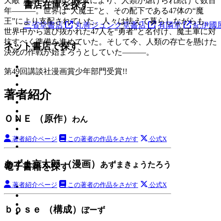
天敵“魔族”の台頭と侵攻により、人類が虐げられ続けて数百
書店在庫を探す
年―――。世界は“大魔王”と、その配下である47体の“魔
王”により支配されていた。人々は怯えて暮らしながらも、
三省堂書店
丸善ジュンク堂書店
有隣堂
紀伊國
世界中から選び抜かれた47人を“勇者”と名付け、魔王軍に対
抗すべく準備を進めていた。そして今、人類の存亡を懸けた
ネット書店で探す
決死の作戦が始まろうとしていた―――。
第49回講談社漫画賞少年部門受賞!!
著者紹介
ＯＮＥ （原作）
わん
著者紹介ページ
この著者の作品をさがす
公式X
あずま京太郎 （漫画）
あずまきょうたろう
電子書籍を探す
著者紹介ページ
この著者の作品をさがす
公式X
ｂｏｓｅ （構成）
ぼーず