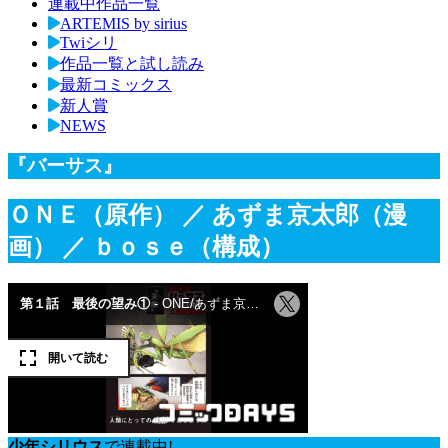
連載中作品一覧
ARTEMIS by sirius
Twiシリ
作品一覧と試し読み
最新コミックス
新人賞
NEWS
『バーサス』
ＯＮＥ（原作）
／ あずま京太郎（漫
画）
／ ｂｏｓｅ（構成）
少年シリウス
で連載中!