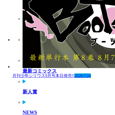
ARTEMIS by sirius
Twiシリ
作品一覧と試し読み
最新コミックス
月刊少年シリウス9月号本日発売!!
2026/7/24
新人賞
NEWS