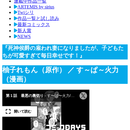
連載中作品一覧
ARTEMIS by sirius
Twiシリ
作品一覧と試し読み
最新コミックス
新人賞
NEWS
『死神侯爵の雇われ妻になりましたが、子どもた
ちが可愛すぎて毎日幸せです！』
柚子れもん（原作）
／ す～ぱ～火力
（漫画）