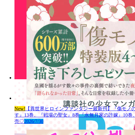
New!
【異世界ヒロインファンタジー最新刊】『傷モノの
す』13巻、『戦場の聖女』8巻『水無月家の許嫁』10
売♡
2026/7/30