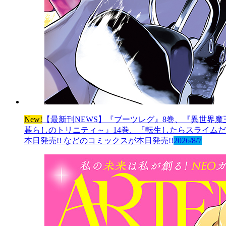
New!
【最新刊NEWS】『ブーツレグ』8巻、『異世界魔
暮らしのトリニティ～』14巻、『転生したらスライムだっ
本日発売!! などのコミックスが本日発売!!
2026/8/7