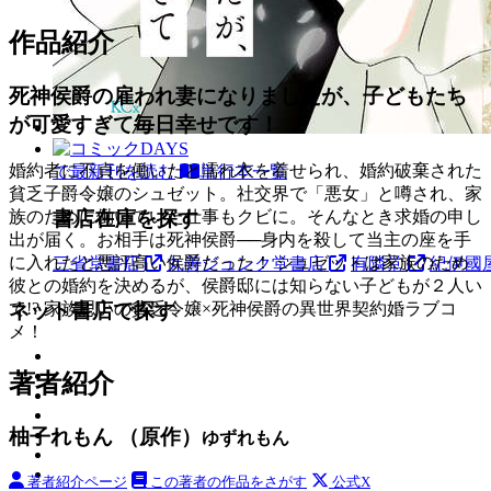
作品紹介
死神侯爵の雇われ妻になりましたが、子どもたち
が可愛すぎて毎日幸せです！
婚約者に不貞を働いたと濡れ衣を着せられ、婚約破棄された
で最新刊を読む
単行本一覧
貧乏子爵令嬢のシュゼット。社交界で「悪女」と噂され、家
書店在庫を探す
族のために働いていた仕事もクビに。そんなとき求婚の申し
出が届く。お相手は死神侯爵──身内を殺して当主の座を手
に入れたと悪評高い侯爵だった！ シュゼットは家族のため
三省堂書店
丸善ジュンク堂書店
有隣堂
紀伊國
彼との婚約を決めるが、侯爵邸には知らない子どもが２人い
て!? 家族思いの貧乏令嬢×死神侯爵の異世界契約婚ラブコ
ネット書店で探す
メ！
著者紹介
柚子れもん （原作）
ゆずれもん
著者紹介ページ
この著者の作品をさがす
公式X