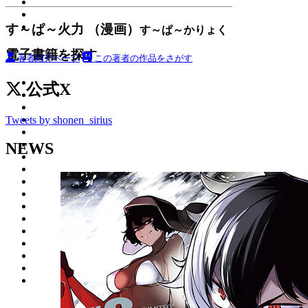
す～ぱ～火力 （漫画）
す～ぱ～かりょく
電子書籍を探す
著者紹介ページ
この著者の作品をさがす
公式X
Tweets by shonen_sirius
NEWS