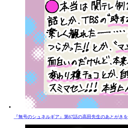
『無号のシュネルギア』第67話の高田先生のあとがきを公