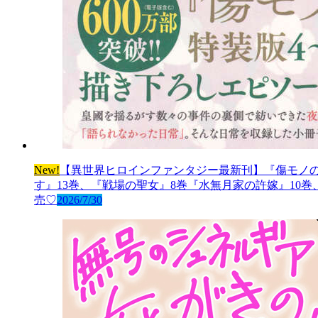
New!
【異世界ヒロインファンタジー最新刊】『傷モノの
す』13巻、『戦場の聖女』8巻『水無月家の許嫁』10
売♡
2026/7/30