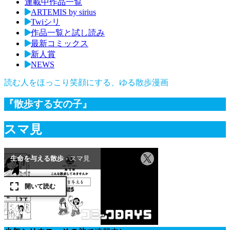
連載中作品一覧
ARTEMIS by sirius
Twiシリ
作品一覧と試し読み
最新コミックス
新人賞
NEWS
読む人をほっこり笑顔にする、ゆる散歩漫画
『散歩する女の子』
スマ見