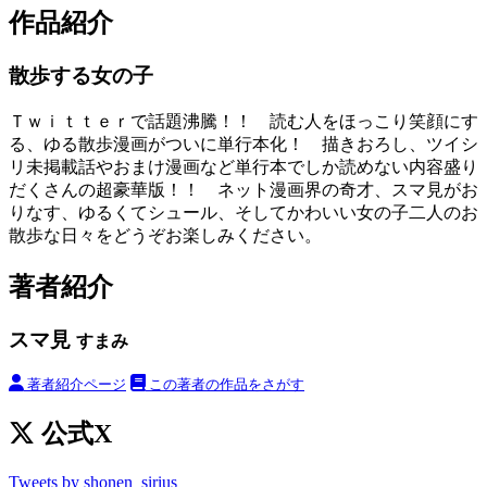
作品紹介
散歩する女の子
Ｔｗｉｔｔｅｒで話題沸騰！！ 読む人をほっこり笑顔にす
る、ゆる散歩漫画がついに単行本化！ 描きおろし、ツイシ
リ未掲載話やおまけ漫画など単行本でしか読めない内容盛り
だくさんの超豪華版！！ ネット漫画界の奇才、スマ見がお
りなす、ゆるくてシュール、そしてかわいい女の子二人のお
散歩な日々をどうぞお楽しみください。
著者紹介
スマ見
すまみ
著者紹介ページ
この著者の作品をさがす
公式X
Tweets by shonen_sirius