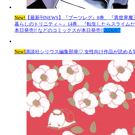
New!
【最新刊NEWS】『ブーツレグ』8巻、『異世界魔
暮らしのトリニティ～』14巻、『転生したらスライムだっ
本日発売!! などのコミックスが本日発売!!
2026/8/7
New!
講談社シリウス編集部発♡ 女性向け作品が読める電子雑誌「