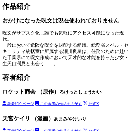
作品紹介
おかけになった呪文は現在使われておりません
呪文がサブスク化し誰でも気軽にアクセス可能になった現
代。
一般において危険な呪文を封印する組織、総務省スペル・セ
キュリティ統括室に所属する瀬川良星は、任務のために赴い
た千葉県にて呪文作成において天才的な才能を持った少女・
生天目潤見と出会う――。
著者紹介
ロケット商会 （原作）
ろけっとしょうかい
著者紹介ページ
この著者の作品をさがす
公式X
天宮ケイリ （漫画）
あまみやけいり
著者紹介ページ
この著者の作品をさがす
公式X