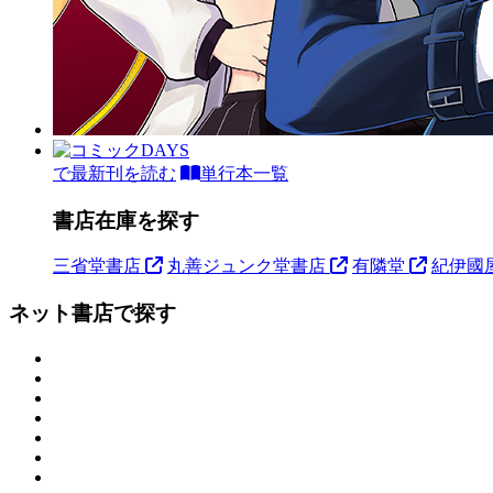
で最新刊を読む
単行本一覧
書店在庫を探す
三省堂書店
丸善ジュンク堂書店
有隣堂
紀伊國
ネット書店で探す