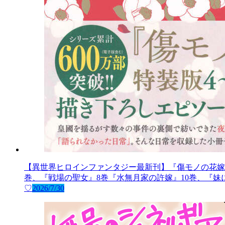
【異世界ヒロインファンタジー最新刊】『傷モノの花嫁
巻、『戦場の聖女』8巻『水無月家の許嫁』10巻、『
♡
2026/7/30