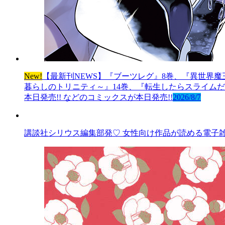
New!
【最新刊NEWS】『ブーツレグ』8巻、『異世界魔
暮らしのトリニティ～』14巻、『転生したらスライムだっ
本日発売!! などのコミックスが本日発売!!
2026/8/7
講談社シリウス編集部発♡ 女性向け作品が読める電子雑誌「AR