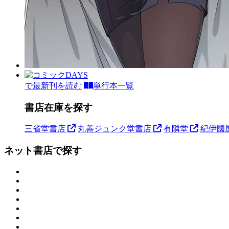
で最新刊を読む
単行本一覧
書店在庫を探す
三省堂書店
丸善ジュンク堂書店
有隣堂
紀伊國
ネット書店で探す