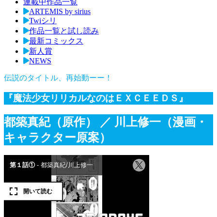
連載中作品一覧
ARTEMIS by sirius
Twiシリ
作品一覧と試し読み
最新コミックス
新人賞
NEWS
伝説のタイトル、再始動ーー！
『魔法少女リリカルなのはＥＸＣＥＥＤＳ』
都築真紀（原作）
／ 川上修一（漫画・
キャラクター原案）