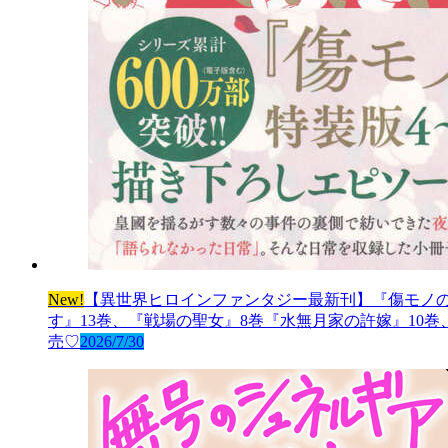
New!
【異世界ヒロインファンタジー最新刊】『傷モノの
す』13巻、『戦場の聖女』8巻『水無月家の許嫁』10
売♡
2026/7/30