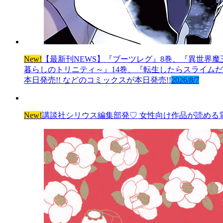
New!
【最新刊NEWS】『ブーツレグ』8巻、『異世界魔
暮らしのトリニティ～』14巻、『転生したらスライムだっ
本日発売!! などのコミックスが本日発売!!
2026/8/7
New!
講談社シリウス編集部発♡ 女性向け作品が読める電子雑誌「