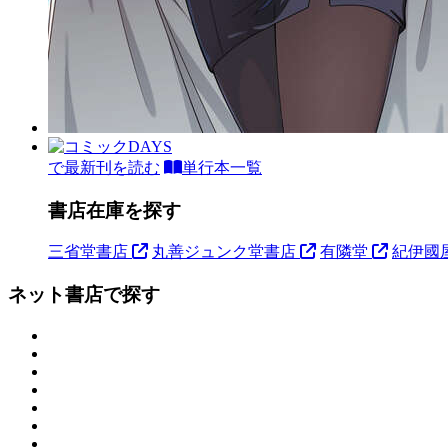
で最新刊を読む
単行本一覧
書店在庫を探す
三省堂書店
丸善ジュンク堂書店
有隣堂
紀伊國
ネット書店で探す