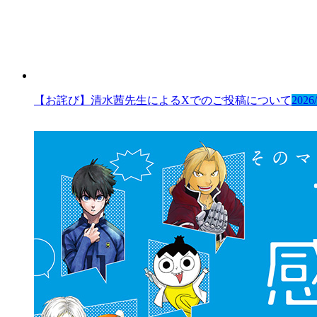
【お詫び】清水茜先生によるXでのご投稿について
2026/