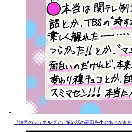
『無号のシュネルギア』第67話の高田先生のあとがきを公