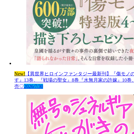
New!
【異世界ヒロインファンタジー最新刊】『傷モノの
す』13巻、『戦場の聖女』8巻『水無月家の許嫁』10
売♡
2026/7/30