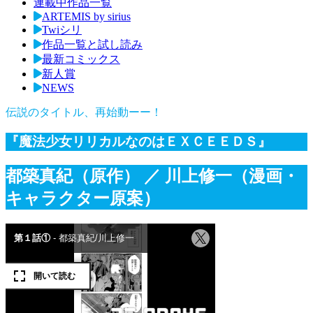
連載中作品一覧
ARTEMIS by sirius
Twiシリ
作品一覧と試し読み
最新コミックス
新人賞
NEWS
伝説のタイトル、再始動ーー！
『魔法少女リリカルなのはＥＸＣＥＥＤＳ』
都築真紀（原作）
／ 川上修一（漫画・
キャラクター原案）