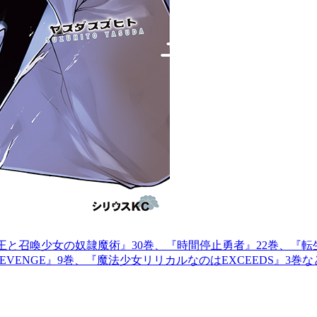
王と召喚少女の奴隷魔術』30巻、『時間停止勇者』22巻、『転
VENGE』9巻、『魔法少女リリカルなのはEXCEEDS』3巻