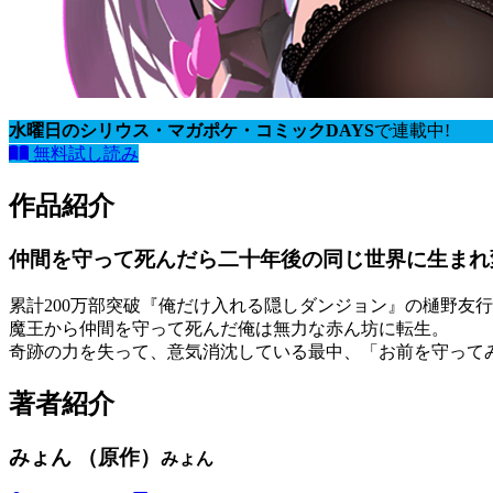
水曜日のシリウス・マガポケ・コミックDAYS
で連載中!
無料試し読み
作品紹介
仲間を守って死んだら二十年後の同じ世界に生まれ
累計200万部突破『俺だけ入れる隠しダンジョン』の樋野友行
魔王から仲間を守って死んだ俺は無力な赤ん坊に転生。
奇跡の力を失って、意気消沈している最中、「お前を守って
著者紹介
みょん （原作）
みょん