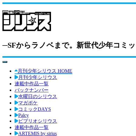
─SFからラノベまで。新世代少年コミッ
toggle navigation
月刊少年シリウス HOME
月刊少年シリウス
連載中作品一覧
バックナンバー
水曜日のシリウス
マガポケ
コミックDAYS
Palcy
ビブリオシリウス
連載中作品一覧
ARTEMIS by sirius