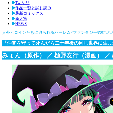
Twiシリ
作品一覧と試し読み
最新コミックス
新人賞
NEWS
人外ヒロインたちに迫られるハーレム×ファンタジー始動♡
『仲間を守って死んだら二十年後の同じ世界に生ま
みょん（原作）
／ 樋野友行（漫画）
／