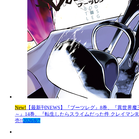
New!
【最新刊NEWS】『ブーツレグ』8巻、『異世界魔
～』14巻、『転生したらスライムだった件 クレイマンRE
売!!
2026/8/7