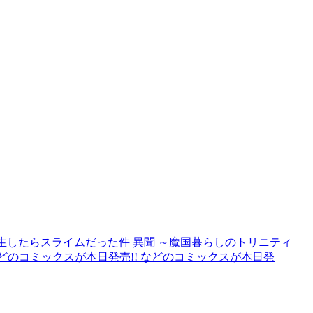
生したらスライムだった件 異聞 ～魔国暮らしのトリニティ
などのコミックスが本日発売!! などのコミックスが本日発