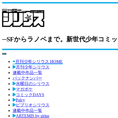
─SFからラノベまで。新世代少年コミッ
toggle navigation
月刊少年シリウス HOME
月刊少年シリウス
連載中作品一覧
バックナンバー
水曜日のシリウス
マガポケ
コミックDAYS
Palcy
ビブリオシリウス
連載中作品一覧
ARTEMIS by sirius