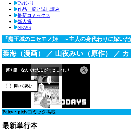
Twiシリ
作品一覧と試し読み
最新コミックス
新人賞
NEWS
『魔王城のニセモノ姫 ～主人の身代わりに嫁いだ
葉海（漫画）
／ 山夜みい（原作）
／ 
Palcy・pixivコミック
掲載
最新単行本