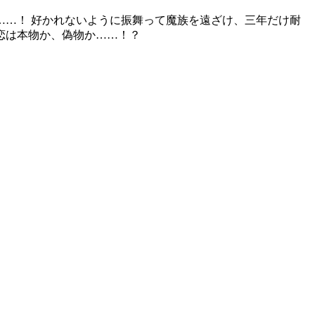
…！ 好かれないように振舞って魔族を遠ざけ、三年だけ耐
恋は本物か、偽物か……！？