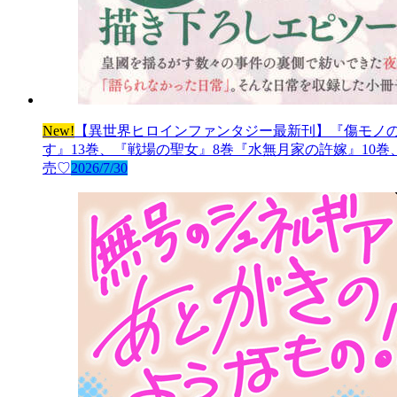
New!
【異世界ヒロインファンタジー最新刊】『傷モノの
す』13巻、『戦場の聖女』8巻『水無月家の許嫁』10
売♡
2026/7/30