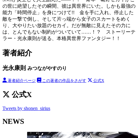
の世に絶望したその瞬間、彼は異世界にいた。しかも最強の
能力「時間停止」を身につけて!! 金を手に入れ、停止した
敵を一撃で倒し、そして片っ端から女子のスカートをめく
り、大やりたい放題のセカイ。だが無敵に見えたその力に
は、とんでもない制約がついていて……！？ ストーリーテ
ラー・光永康則が送る、本格異世界ファンタジー！！
著者紹介
光永康則
みつながやすのり
著者紹介ページ
この著者の作品をさがす
公式X
公式X
Tweets by shonen_sirius
NEWS