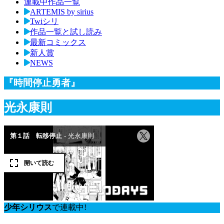
連載中作品一覧
ARTEMIS by sirius
Twiシリ
作品一覧と試し読み
最新コミックス
新人賞
NEWS
『時間停止勇者』
光永康則
少年シリウス
で連載中!