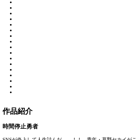
作品紹介
時間停止勇者
SNSが炎上して人生詰んだ――！！ 青年・葛野セカイがこ