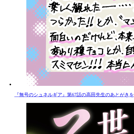
『無号のシュネルギア』第67話の高田先生のあとがきを公