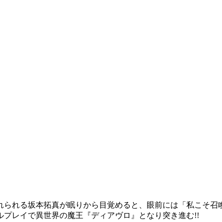
れられる坂本拓真が眠りから目覚めると、眼前には「私こそ召
プレイで異世界の魔王『ディアヴロ』となり突き進む!!