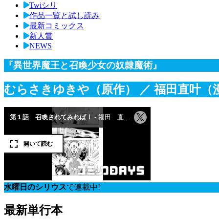
Twiシリ
作品一覧と試し読み
最新コミックス
新人賞
NEWS
『異世界魔王と召喚少女の奴隷魔術』
むらさきゆきや（原作）
／ 福田直叶（
水曜日のシリウス
で連載中!
最新単行本