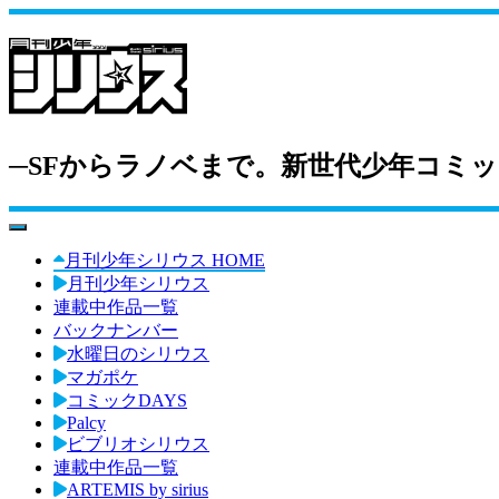
─SFからラノベまで。新世代少年コミッ
toggle navigation
月刊少年シリウス HOME
月刊少年シリウス
連載中作品一覧
バックナンバー
水曜日のシリウス
マガポケ
コミックDAYS
Palcy
ビブリオシリウス
連載中作品一覧
ARTEMIS by sirius