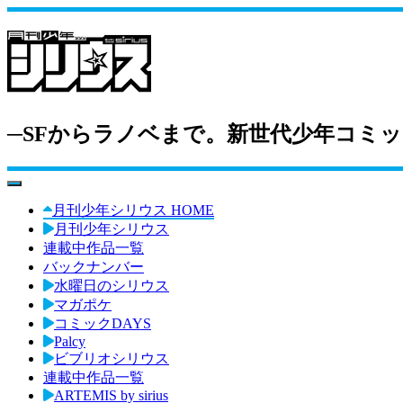
─SFからラノベまで。新世代少年コミッ
toggle navigation
月刊少年シリウス HOME
月刊少年シリウス
連載中作品一覧
バックナンバー
水曜日のシリウス
マガポケ
コミックDAYS
Palcy
ビブリオシリウス
連載中作品一覧
ARTEMIS by sirius