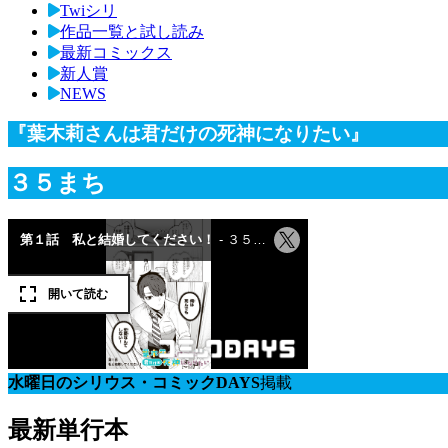
Twiシリ
作品一覧と試し読み
最新コミックス
新人賞
NEWS
『葉木莉さんは君だけの死神になりたい』
３５まち
水曜日のシリウス・コミックDAYS
掲載
最新単行本