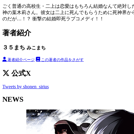
ごく普通の高校生・二上は恋愛はもちろん結婚なんて絶対し
神の葉木莉さん。彼女は二上に死んでもらうために死神界か
のだが…！？ 衝撃の結婚即死ラブコメディ！！
著者紹介
３５まち
みこまち
著者紹介ページ
この著者の作品をさがす
公式X
Tweets by shonen_sirius
NEWS