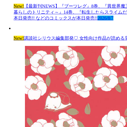
New!
【最新刊NEWS】『ブーツレグ』8巻、『異世界魔
暮らしのトリニティ～』14巻、『転生したらスライムだっ
本日発売!! などのコミックスが本日発売!!
2026/8/7
New!
講談社シリウス編集部発♡ 女性向け作品が読める電子雑誌「