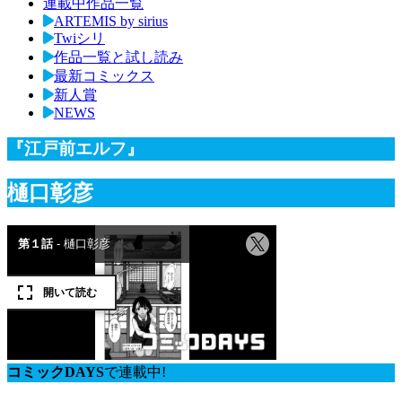
連載中作品一覧
ARTEMIS by sirius
Twiシリ
作品一覧と試し読み
最新コミックス
新人賞
NEWS
『江戸前エルフ』
樋口彰彦
コミックDAYS
で連載中!