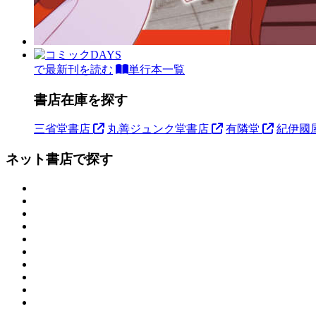
で最新刊を読む
単行本一覧
書店在庫を探す
三省堂書店
丸善ジュンク堂書店
有隣堂
紀伊國
ネット書店で探す