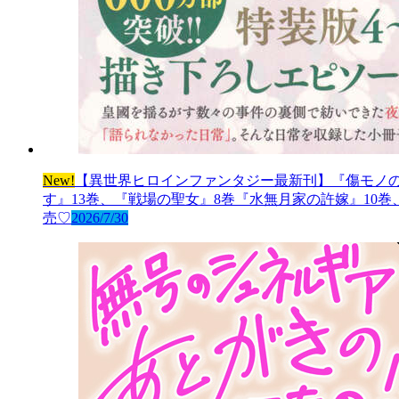
New!
【異世界ヒロインファンタジー最新刊】『傷モノの
す』13巻、『戦場の聖女』8巻『水無月家の許嫁』10
売♡
2026/7/30