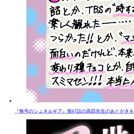
『無号のシュネルギア』第67話の高田先生のあとがきを公