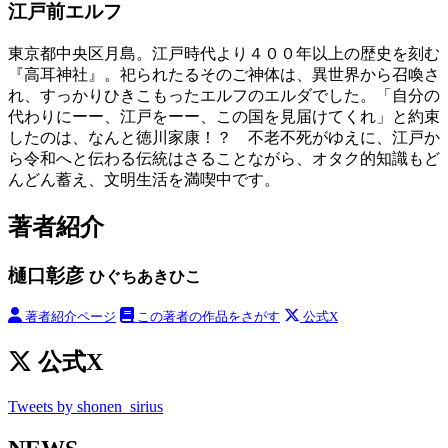
江戸前エルフ
東京都中央区月島。江戸時代より４００年以上の歴史を刻む
『高耳神社』。祀られたるそのご神体は、異世界から召喚さ
れ、すっかりひきこもったエルフのエルダでした。「自分の
代わりにーー、江戸をーー、この国を見届けてくれ」と約束
したのは、なんと徳川家康！？ 不老不死がゆえに、江戸か
ら令和へと伝わる伝統はさることながら、オタク的知識もど
んどん蓄え、文明生活を満喫中です。
著者紹介
樋口彰彦
ひぐちあきひこ
著者紹介ページ
この著者の作品をさがす
公式X
公式X
Tweets by shonen_sirius