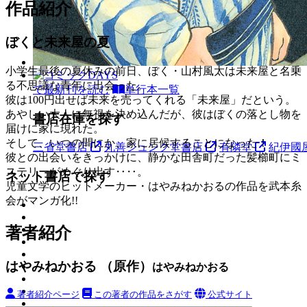
作品紹介
ぼくと未来屋の夏
小学生最後の夏休みの前日、ぼく・山村風太は未来屋と名乗
る不思議な青年に出会った。
で最新刊を読む
単行本一覧
彼は100円出せば未来を売ってくれる「未来屋」だという。
あやしい大人に無視を決め込んだが、彼はぼくの落とし物を
書店在庫を探す
届けに家に現れた。
そして、いつの間にか、家に居候することになった！
三省堂書店
丸善ジュンク堂書店
有隣堂
紀伊國
彼との出会いをきっかけに、静かな田舎町だった髪櫛町にミ
ステリーがめぐり出す‥‥。
ネット書店で探す
児童文学のヒットメーカー・はやみねかおるの作品を武本糸
会がマンガ化!!
著者紹介
はやみねかおる （原作）
はやみねかおる
著者紹介ページ
この著者の作品をさがす
公式サイト