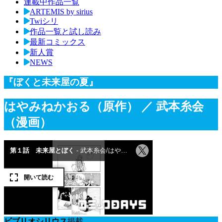
連載中作品一覧
ARTEMIS by sirius
Twiシリ
作品一覧と試し読み
最新コミックス
新人賞
NEWS
『ぼくと未来屋の夏』
はやみねかおる（原作）
／ 武本糸会
（漫画）
ビブリオシリウス
掲載