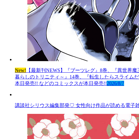
New!
【最新刊NEWS】『ブーツレグ』8巻、『異世界魔
暮らしのトリニティ～』14巻、『転生したらスライムだっ
本日発売!! などのコミックスが本日発売!!
2026/8/7
講談社シリウス編集部発♡ 女性向け作品が読める電子雑誌「AR