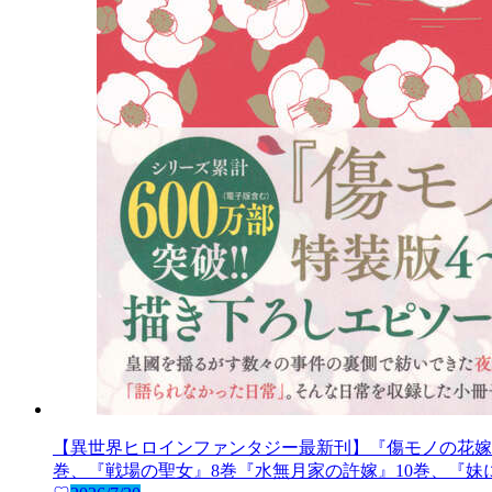
【異世界ヒロインファンタジー最新刊】『傷モノの花嫁
巻、『戦場の聖女』8巻『水無月家の許嫁』10巻、『