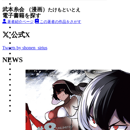
武本糸会 （漫画）
たけもといとえ
電子書籍を探す
著者紹介ページ
この著者の作品をさがす
公式X
Tweets by shonen_sirius
NEWS