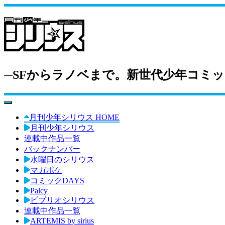
─SFからラノベまで。新世代少年コミッ
toggle navigation
月刊少年シリウス HOME
月刊少年シリウス
連載中作品一覧
バックナンバー
水曜日のシリウス
マガポケ
コミックDAYS
Palcy
ビブリオシリウス
連載中作品一覧
ARTEMIS by sirius