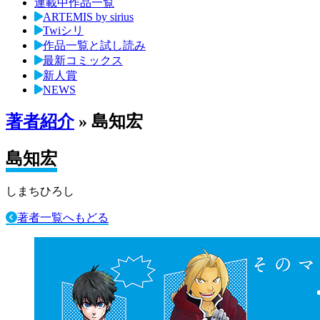
連載中作品一覧
ARTEMIS by sirius
Twiシリ
作品一覧と試し読み
最新コミックス
新人賞
NEWS
著者紹介
» 島知宏
島知宏
しまちひろし
著者一覧へもどる