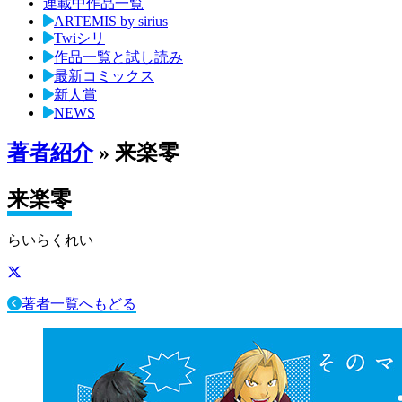
連載中作品一覧
ARTEMIS by sirius
Twiシリ
作品一覧と試し読み
最新コミックス
新人賞
NEWS
著者紹介
» 来楽零
来楽零
らいらくれい
著者一覧へもどる