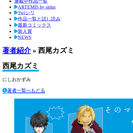
連載中作品一覧
ARTEMIS by sirius
Twiシリ
作品一覧と試し読み
最新コミックス
新人賞
NEWS
著者紹介
» 西尾カズミ
西尾カズミ
にしおかずみ
著者一覧へもどる