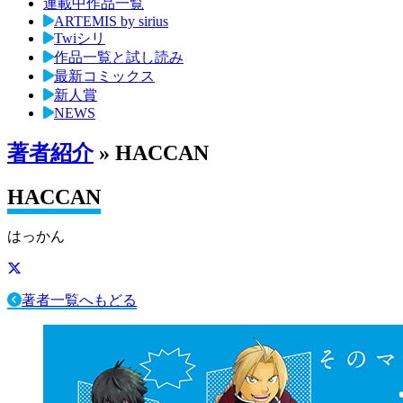
連載中作品一覧
ARTEMIS by sirius
Twiシリ
作品一覧と試し読み
最新コミックス
新人賞
NEWS
著者紹介
» HACCAN
HACCAN
はっかん
著者一覧へもどる