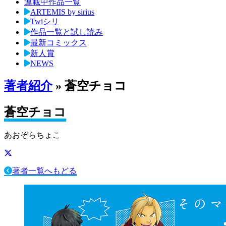
連載中作品一覧
ARTEMIS by sirius
Twiシリ
作品一覧と試し読み
最新コミックス
新人賞
NEWS
著者紹介
» 蒼空チョコ
蒼空チョコ
あおぞらちょこ
著者一覧へもどる