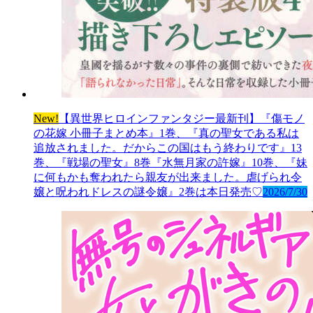
New!
【異世界ヒロインファンタジー最新刊】『傷モノ
の花嫁 小冊子まとめ本』1巻、『真の聖女である私は
追放されました。だからこの国はもう終わりです』13
巻、『戦場の聖女』8巻『水無月家の許嫁』10巻、『妹
に何もかも奪われたら親友が出来ました。虐げられ令
嬢と呪われドレスの謎令嬢』2巻は本日発売♡
2026/7/30