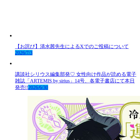
【お詫び】清水茜先生によるXでのご投稿について
2026/7/3
講談社シリウス編集部発♡ 女性向け作品が読める電子
雑誌「ARTEMIS by sirius」14号、各電子書店にて本日
発売!!
2026/6/30