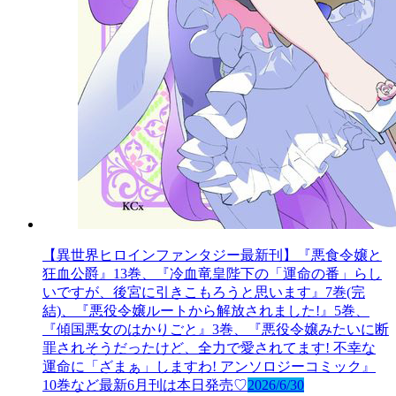
【異世界ヒロインファンタジー最新刊】『悪食令嬢と
狂血公爵』13巻、『冷血竜皇陛下の「運命の番」らし
いですが、後宮に引きこもろうと思います』7巻(完
結)、『悪役令嬢ルートから解放されました!』5巻、
『傾国悪女のはかりごと』3巻、『悪役令嬢みたいに断
罪されそうだったけど、全力で愛されてます! 不幸な
運命に「ざまぁ」しますわ! アンソロジーコミック』
10巻など最新6月刊は本日発売♡
2026/6/30