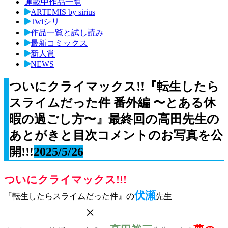
連載中作品一覧
ARTEMIS by sirius
Twiシリ
作品一覧と試し読み
最新コミックス
新人賞
NEWS
ついにクライマックス!!『転生したら
スライムだった件 番外編 〜とある休
暇の過ごし方〜』最終回の高田先生の
あとがきと目次コメントのお写真を公
開!!!
2025/5/26
ついにクライマックス!!!
伏瀬
『転生したらスライムだった件』の
先生
×