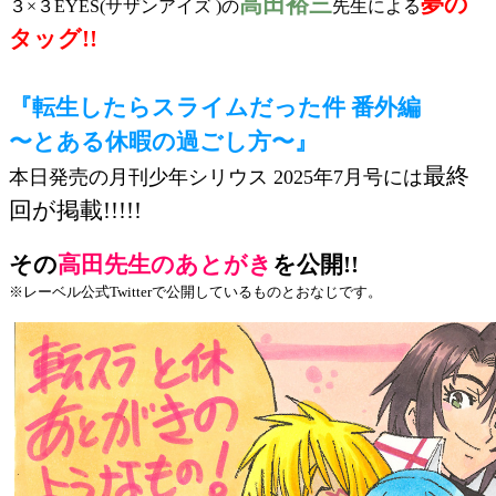
高田裕三
夢の
３×３EYES(サザンアイズ )の
先生による
タッグ!!
『転生したらスライムだった件 番外編
〜とある休暇の過ごし方〜』
最終
本日発売の月刊少年シリウス 2025年7月号には
回が
掲載!!!!!
その
高田先生のあとがき
を公開!!
※レーベル公式Twitterで公開しているものとおなじです。