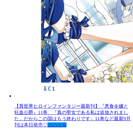
【異世界ヒロインファンタジー最新刊】『悪食令嬢と
狂血公爵』11巻、『真の聖女である私は追放されまし
た。だからこの国はもう終わりです』11巻など最新9月
刊は本日発売♡
2025/9/30