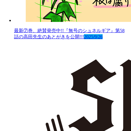
最新⑦巻、絶賛発売中!!『無号のシュネルギア』第58
話の高田先生のあとがきを公開!!!
2025/9/26