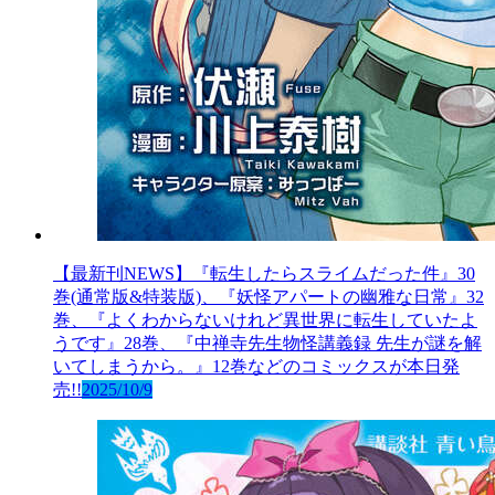
【最新刊NEWS】『転生したらスライムだった件』30
巻(通常版&特装版)、『妖怪アパートの幽雅な日常』32
巻、『よくわからないけれど異世界に転生していたよ
うです』28巻、『中禅寺先生物怪講義録 先生が謎を解
いてしまうから。』12巻などのコミックスが本日発
売!!
2025/10/9