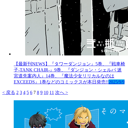
【最新刊NEWS】『タワーダンジョン』5巻、『戦車椅
子-TANK CHAIR-』9巻、『ダンジョン・シェルパ 迷
宮道先案内人』14巻、『魔法少女リリカルなのは
EXCEEDS』1巻などのコミックスが本日発売!!
2025/9/9
< 戻る
2
3
4
5
6
7
8
9
10
11
次へ >