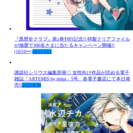
『黒歴史クラブ』第1巻刊行記念!! 特製クリアファイル
が抽選で300名さまに当たるキャンペーン開催!!
(10/10〜)
2025/10/1
講談社シリウス編集部発♡ 女性向け作品が読める電子
雑誌「ARTEMIS by sirius」5号、各電子書店にて本日発
売!!
2025/9/30