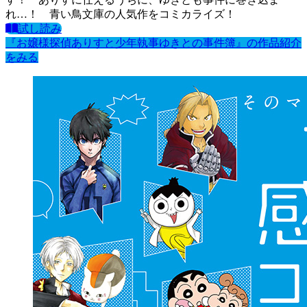
れ…！ 青い鳥文庫の人気作をコミカライズ！
試し読み
『お嬢様探偵ありすと少年執事ゆきとの事件簿』の作品紹介
をみる