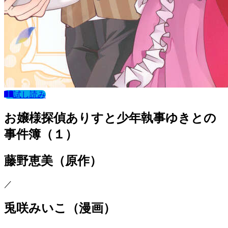
試し読み
お嬢様探偵ありすと少年執事ゆきとの
事件簿（１）
藤野恵美
（原作）
／
兎咲みいこ
（漫画）