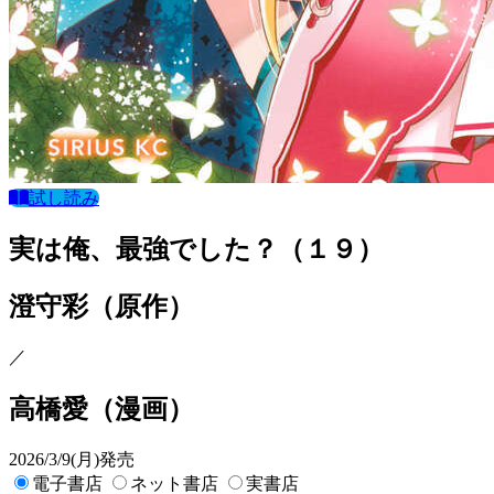
試し読み
実は俺、最強でした？（１９）
澄守彩
（原作）
／
高橋愛
（漫画）
2026/3/9(月)発売
電子書店
ネット書店
実書店