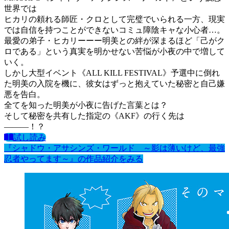
世界では
ヒカリの頼れる師匠・クロとして完璧でいられる一方、現実
では自信を持つことができないコミュ障陰キャな小心者…。
最愛の弟子・ヒカリーーー明美との絆が深まるほど「己がク
ロである」という真実を明かせない苦悩が小夜の中で増して
いく。
しかし大型イベント《ALL KILL FESTIVAL》予選中に倒れ
た明美の入院を機に、彼女はずっと抱えていた秘密と自己嫌
悪を告白。
全てを知った明美が小夜に告げた言葉とは？
そして秘密を共有した指定の《AKF》の行く先は
―――！？
試し読み
『シャドウ・アサシンズ・ワールド ～影は薄いけど、最強
忍者やってます～』の作品紹介をみる