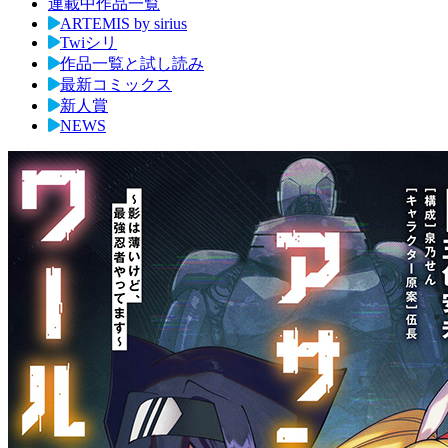
連載中作品一覧
ARTEMIS by sirius
Twiシリ
作品一覧と試し読み
最新コミックス
新人賞
NEWS